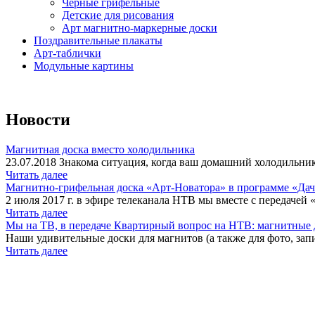
Черные грифельные
Детские для рисования
Арт магнитно-маркерные доски
Поздравительные плакаты
Арт-таблички
Модульные картины
Новости
Магнитная доска вместо холодильника
23.07.2018 Знакома ситуация, когда ваш домашний холодильник
Читать далее
Магнитно-грифельная доска «Арт-Новатора» в программе «Да
2 июля 2017 г. в эфире телеканала НТВ мы вместе с передачей 
Читать далее
Мы на ТВ, в передаче Квартирный вопрос на НТВ: магнитные д
Наши удивительные доски для магнитов (а также для фото, запи
Читать далее