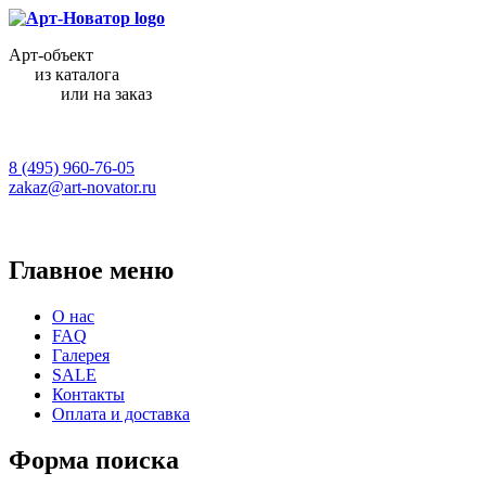
Арт-объект
из каталога
или на заказ
8 (495) 960-76-05
zakaz@art-novator.ru
Главное меню
О нас
FAQ
Галерея
SALE
Контакты
Оплата и доставка
Форма поиска