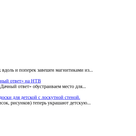
 вдоль и поперек завешен магнитиками из...
чный ответ» на НТВ
«Дачный ответ» обустраиваем место для...
оски для детской с лоскутной стеной.
сок, рисунков) теперь украшают детскую...