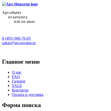
Арт-объект
из каталога
или на заказ
8 (495) 960-76-05
zakaz@art-novator.ru
Главное меню
О нас
FAQ
Галерея
SALE
Контакты
Оплата и доставка
Форма поиска