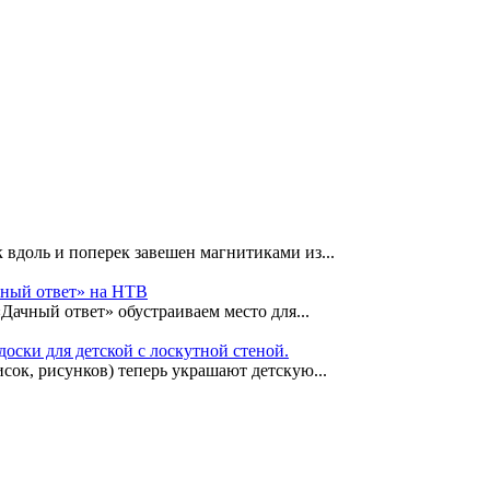
 вдоль и поперек завешен магнитиками из...
чный ответ» на НТВ
«Дачный ответ» обустраиваем место для...
оски для детской с лоскутной стеной.
сок, рисунков) теперь украшают детскую...