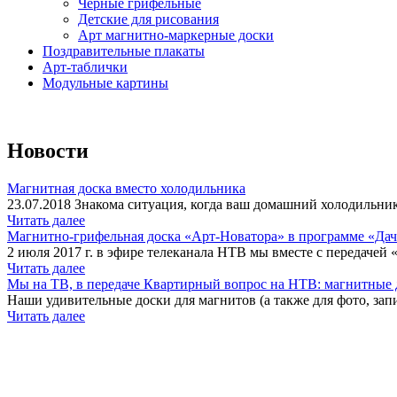
Черные грифельные
Детские для рисования
Арт магнитно-маркерные доски
Поздравительные плакаты
Арт-таблички
Модульные картины
Новости
Магнитная доска вместо холодильника
23.07.2018 Знакома ситуация, когда ваш домашний холодильник
Читать далее
Магнитно-грифельная доска «Арт-Новатора» в программе «Да
2 июля 2017 г. в эфире телеканала НТВ мы вместе с передачей 
Читать далее
Мы на ТВ, в передаче Квартирный вопрос на НТВ: магнитные д
Наши удивительные доски для магнитов (а также для фото, запи
Читать далее