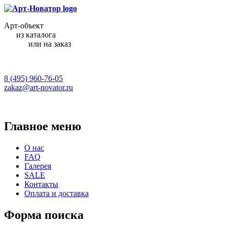
Арт-объект
из каталога
или на заказ
8 (495) 960-76-05
zakaz@art-novator.ru
Главное меню
О нас
FAQ
Галерея
SALE
Контакты
Оплата и доставка
Форма поиска