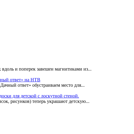
 вдоль и поперек завешен магнитиками из...
чный ответ» на НТВ
«Дачный ответ» обустраиваем место для...
оски для детской с лоскутной стеной.
сок, рисунков) теперь украшают детскую...