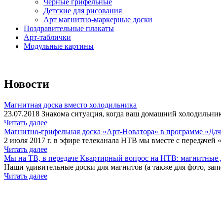
Черные грифельные
Детские для рисования
Арт магнитно-маркерные доски
Поздравительные плакаты
Арт-таблички
Модульные картины
Новости
Магнитная доска вместо холодильника
23.07.2018 Знакома ситуация, когда ваш домашний холодильник
Читать далее
Магнитно-грифельная доска «Арт-Новатора» в программе «Да
2 июля 2017 г. в эфире телеканала НТВ мы вместе с передачей 
Читать далее
Мы на ТВ, в передаче Квартирный вопрос на НТВ: магнитные д
Наши удивительные доски для магнитов (а также для фото, запи
Читать далее