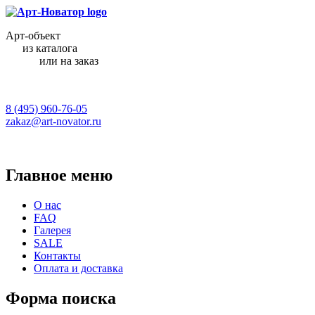
Арт-объект
из каталога
или на заказ
8 (495) 960-76-05
zakaz@art-novator.ru
Главное меню
О нас
FAQ
Галерея
SALE
Контакты
Оплата и доставка
Форма поиска