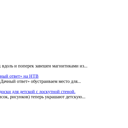
 вдоль и поперек завешен магнитиками из...
чный ответ» на НТВ
«Дачный ответ» обустраиваем место для...
оски для детской с лоскутной стеной.
сок, рисунков) теперь украшают детскую...