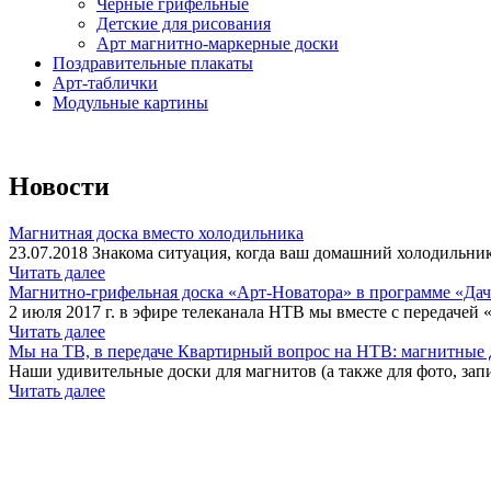
Черные грифельные
Детские для рисования
Арт магнитно-маркерные доски
Поздравительные плакаты
Арт-таблички
Модульные картины
Новости
Магнитная доска вместо холодильника
23.07.2018 Знакома ситуация, когда ваш домашний холодильник
Читать далее
Магнитно-грифельная доска «Арт-Новатора» в программе «Да
2 июля 2017 г. в эфире телеканала НТВ мы вместе с передачей 
Читать далее
Мы на ТВ, в передаче Квартирный вопрос на НТВ: магнитные д
Наши удивительные доски для магнитов (а также для фото, запи
Читать далее