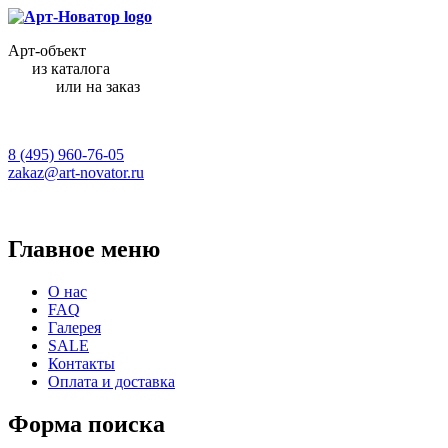
Арт-объект
из каталога
или на заказ
8 (495) 960-76-05
zakaz@art-novator.ru
Главное меню
О нас
FAQ
Галерея
SALE
Контакты
Оплата и доставка
Форма поиска