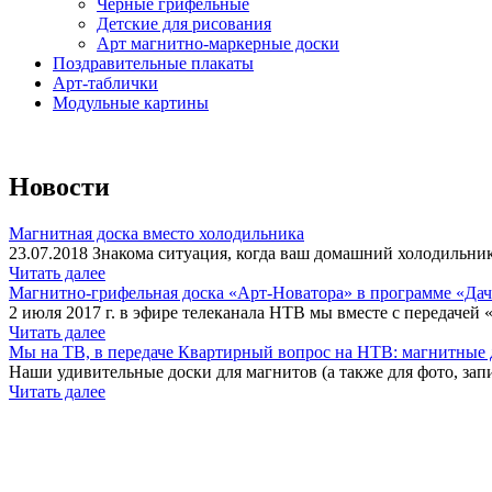
Черные грифельные
Детские для рисования
Арт магнитно-маркерные доски
Поздравительные плакаты
Арт-таблички
Модульные картины
Новости
Магнитная доска вместо холодильника
23.07.2018 Знакома ситуация, когда ваш домашний холодильник
Читать далее
Магнитно-грифельная доска «Арт-Новатора» в программе «Да
2 июля 2017 г. в эфире телеканала НТВ мы вместе с передачей 
Читать далее
Мы на ТВ, в передаче Квартирный вопрос на НТВ: магнитные д
Наши удивительные доски для магнитов (а также для фото, запи
Читать далее