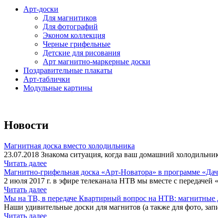
Арт-доски
Для магнитиков
Для фотографий
Эконом коллекция
Черные грифельные
Детские для рисования
Арт магнитно-маркерные доски
Поздравительные плакаты
Арт-таблички
Модульные картины
Новости
Магнитная доска вместо холодильника
23.07.2018 Знакома ситуация, когда ваш домашний холодильник
Читать далее
Магнитно-грифельная доска «Арт-Новатора» в программе «Да
2 июля 2017 г. в эфире телеканала НТВ мы вместе с передачей 
Читать далее
Мы на ТВ, в передаче Квартирный вопрос на НТВ: магнитные д
Наши удивительные доски для магнитов (а также для фото, запи
Читать далее