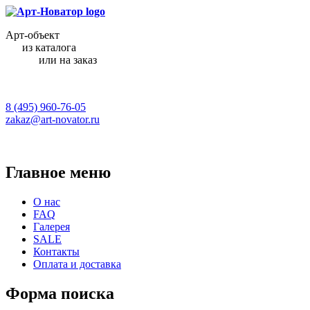
Арт-объект
из каталога
или на заказ
8 (495) 960-76-05
zakaz@art-novator.ru
Главное меню
О нас
FAQ
Галерея
SALE
Контакты
Оплата и доставка
Форма поиска