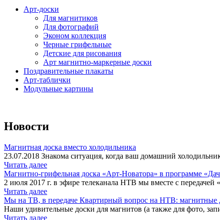
Арт-доски
Для магнитиков
Для фотографий
Эконом коллекция
Черные грифельные
Детские для рисования
Арт магнитно-маркерные доски
Поздравительные плакаты
Арт-таблички
Модульные картины
Новости
Магнитная доска вместо холодильника
23.07.2018 Знакома ситуация, когда ваш домашний холодильник
Читать далее
Магнитно-грифельная доска «Арт-Новатора» в программе «Да
2 июля 2017 г. в эфире телеканала НТВ мы вместе с передачей 
Читать далее
Мы на ТВ, в передаче Квартирный вопрос на НТВ: магнитные д
Наши удивительные доски для магнитов (а также для фото, запи
Читать далее