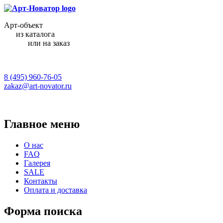
Арт-объект
из каталога
или на заказ
8 (495) 960-76-05
zakaz@art-novator.ru
Главное меню
О нас
FAQ
Галерея
SALE
Контакты
Оплата и доставка
Форма поиска