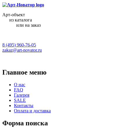
Арт-объект
из каталога
или на заказ
8 (495) 960-76-05
zakaz@art-novator.ru
Главное меню
О нас
FAQ
Галерея
SALE
Контакты
Оплата и доставка
Форма поиска