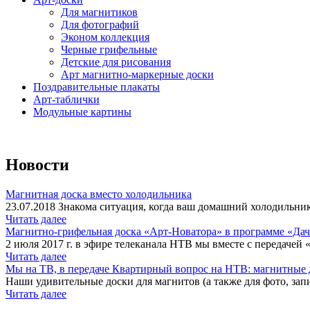
Для магнитиков
Для фотографий
Эконом коллекция
Черные грифельные
Детские для рисования
Арт магнитно-маркерные доски
Поздравительные плакаты
Арт-таблички
Модульные картины
Новости
Магнитная доска вместо холодильника
23.07.2018 Знакома ситуация, когда ваш домашний холодильник
Читать далее
Магнитно-грифельная доска «Арт-Новатора» в программе «Да
2 июля 2017 г. в эфире телеканала НТВ мы вместе с передачей 
Читать далее
Мы на ТВ, в передаче Квартирный вопрос на НТВ: магнитные д
Наши удивительные доски для магнитов (а также для фото, запи
Читать далее