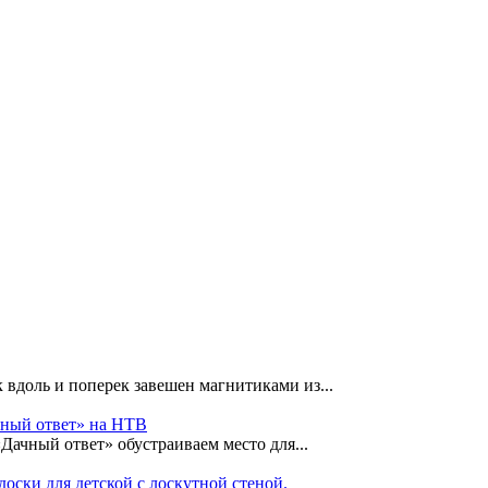
 вдоль и поперек завешен магнитиками из...
чный ответ» на НТВ
«Дачный ответ» обустраиваем место для...
оски для детской с лоскутной стеной.