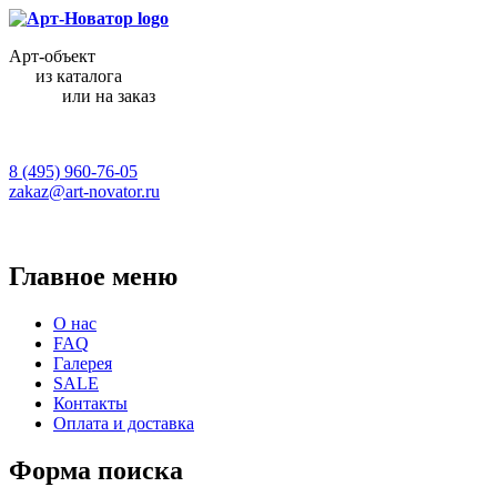
Арт-объект
из каталога
или на заказ
8 (495) 960-76-05
zakaz@art-novator.ru
Главное меню
О нас
FAQ
Галерея
SALE
Контакты
Оплата и доставка
Форма поиска