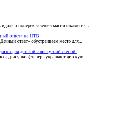
 вдоль и поперек завешен магнитиками из...
чный ответ» на НТВ
«Дачный ответ» обустраиваем место для...
оски для детской с лоскутной стеной.
сок, рисунков) теперь украшают детскую...