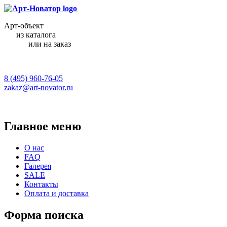
Арт-объект
из каталога
или на заказ
8 (495) 960-76-05
zakaz@art-novator.ru
Главное меню
О нас
FAQ
Галерея
SALE
Контакты
Оплата и доставка
Форма поиска