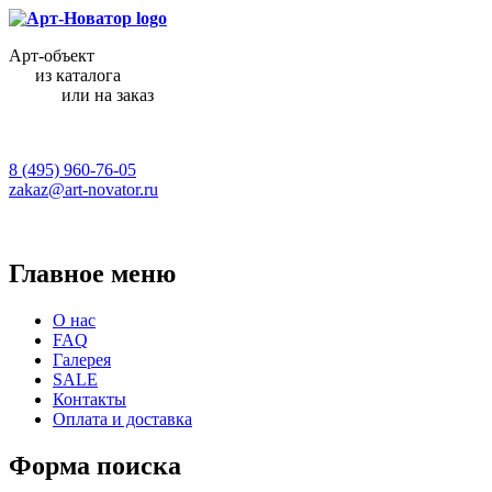
Арт-объект
из каталога
или на заказ
8 (495) 960-76-05
zakaz@art-novator.ru
Главное меню
О нас
FAQ
Галерея
SALE
Контакты
Оплата и доставка
Форма поиска