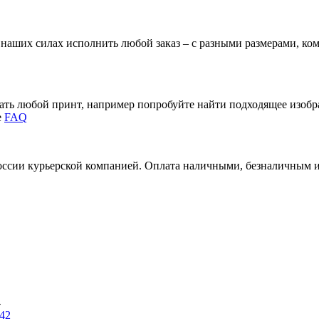
В наших силах исполнить любой заказ – с разными размерами, к
зать любой принт, например попробуйте найти подходящее изоб
е
FAQ
России курьерской компанией. Оплата наличными, безналичным 
→
 42