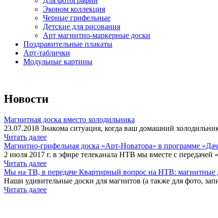
Для фотографий
Эконом коллекция
Черные грифельные
Детские для рисования
Арт магнитно-маркерные доски
Поздравительные плакаты
Арт-таблички
Модульные картины
Новости
Магнитная доска вместо холодильника
23.07.2018 Знакома ситуация, когда ваш домашний холодильник
Читать далее
Магнитно-грифельная доска «Арт-Новатора» в программе «Да
2 июля 2017 г. в эфире телеканала НТВ мы вместе с передачей 
Читать далее
Мы на ТВ, в передаче Квартирный вопрос на НТВ: магнитные д
Наши удивительные доски для магнитов (а также для фото, запи
Читать далее