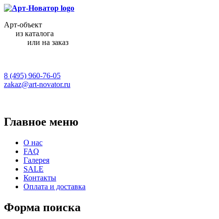
Арт-объект
из каталога
или на заказ
8 (495) 960-76-05
zakaz@art-novator.ru
Главное меню
О нас
FAQ
Галерея
SALE
Контакты
Оплата и доставка
Форма поиска