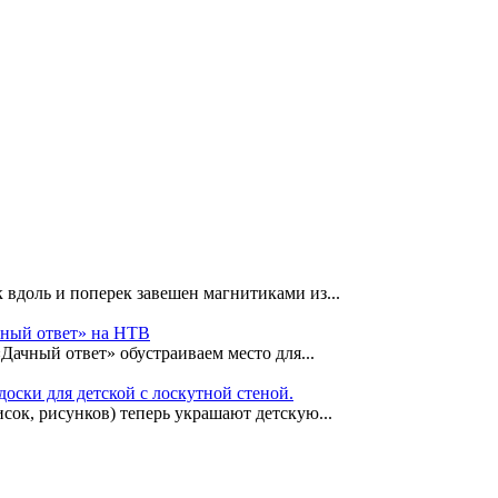
 вдоль и поперек завешен магнитиками из...
чный ответ» на НТВ
«Дачный ответ» обустраиваем место для...
оски для детской с лоскутной стеной.
сок, рисунков) теперь украшают детскую...