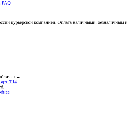
е
FAQ
России курьерской компанией. Оплата наличными, безналичным 
абличка
→
 арт. T14
уб.
обнее