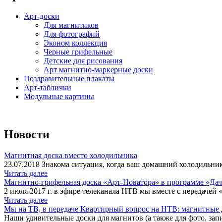
Арт-доски
Для магнитиков
Для фотографий
Эконом коллекция
Черные грифельные
Детские для рисования
Арт магнитно-маркерные доски
Поздравительные плакаты
Арт-таблички
Модульные картины
Новости
Магнитная доска вместо холодильника
23.07.2018 Знакома ситуация, когда ваш домашний холодильник
Читать далее
Магнитно-грифельная доска «Арт-Новатора» в программе «Да
2 июля 2017 г. в эфире телеканала НТВ мы вместе с передачей 
Читать далее
Мы на ТВ, в передаче Квартирный вопрос на НТВ: магнитные д
Наши удивительные доски для магнитов (а также для фото, запи