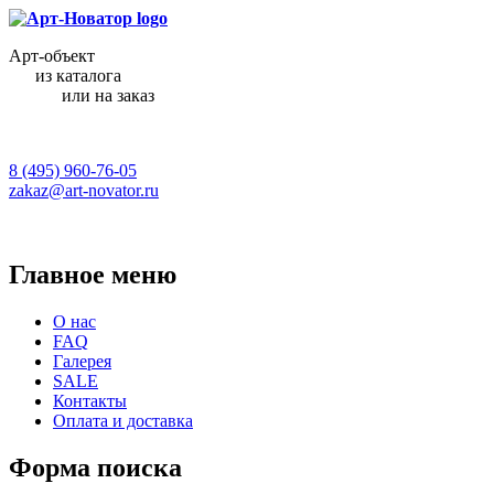
Арт-объект
из каталога
или на заказ
8 (495) 960-76-05
zakaz@art-novator.ru
Главное меню
О нас
FAQ
Галерея
SALE
Контакты
Оплата и доставка
Форма поиска