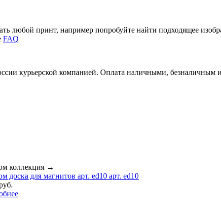
зать любой принт, например попробуйте найти подходящее изоб
е
FAQ
России курьерской компанией. Оплата наличными, безналичным 
ом коллекция
→
м доска для магнитов арт. ed10 арт. ed10
руб.
обнее