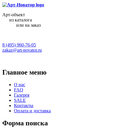
Арт-объект
из каталога
или на заказ
8 (495) 960-76-05
zakaz@art-novator.ru
Главное меню
О нас
FAQ
Галерея
SALE
Контакты
Оплата и доставка
Форма поиска