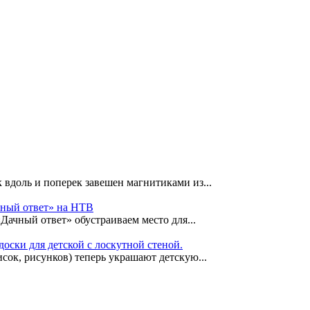
 вдоль и поперек завешен магнитиками из...
чный ответ» на НТВ
«Дачный ответ» обустраиваем место для...
оски для детской с лоскутной стеной.
сок, рисунков) теперь украшают детскую...