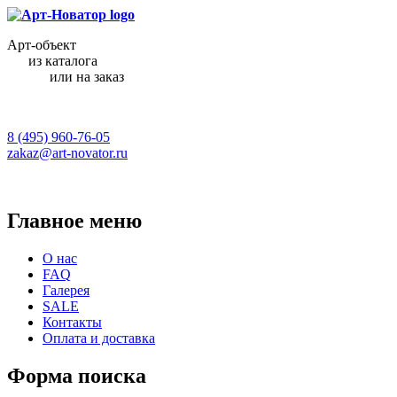
Арт-объект
из каталога
или на заказ
8 (495) 960-76-05
zakaz@art-novator.ru
Главное меню
О нас
FAQ
Галерея
SALE
Контакты
Оплата и доставка
Форма поиска