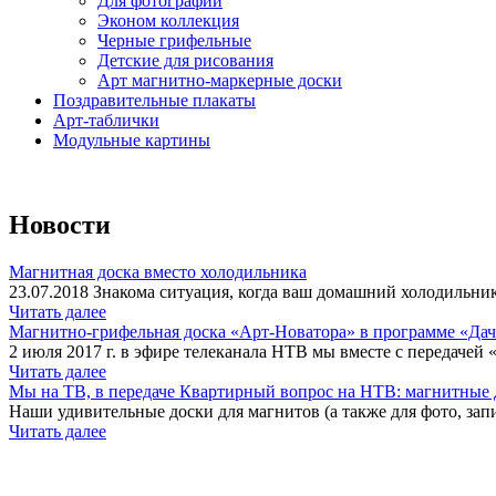
Для фотографий
Эконом коллекция
Черные грифельные
Детские для рисования
Арт магнитно-маркерные доски
Поздравительные плакаты
Арт-таблички
Модульные картины
Новости
Магнитная доска вместо холодильника
23.07.2018 Знакома ситуация, когда ваш домашний холодильник
Читать далее
Магнитно-грифельная доска «Арт-Новатора» в программе «Да
2 июля 2017 г. в эфире телеканала НТВ мы вместе с передачей 
Читать далее
Мы на ТВ, в передаче Квартирный вопрос на НТВ: магнитные д
Наши удивительные доски для магнитов (а также для фото, запи
Читать далее