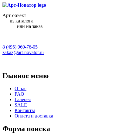
Арт-объект
из каталога
или на заказ
8 (495) 960-76-05
zakaz@art-novator.ru
Главное меню
О нас
FAQ
Галерея
SALE
Контакты
Оплата и доставка
Форма поиска