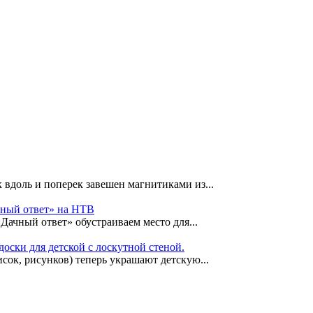
 вдоль и поперек завешен магнитиками из...
чный ответ» на НТВ
«Дачный ответ» обустраиваем место для...
оски для детской с лоскутной стеной.
сок, рисунков) теперь украшают детскую...