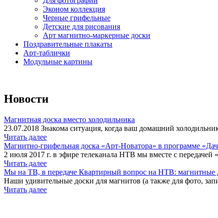
Для фотографий
Эконом коллекция
Черные грифельные
Детские для рисования
Арт магнитно-маркерные доски
Поздравительные плакаты
Арт-таблички
Модульные картины
Новости
Магнитная доска вместо холодильника
23.07.2018 Знакома ситуация, когда ваш домашний холодильник
Читать далее
Магнитно-грифельная доска «Арт-Новатора» в программе «Да
2 июля 2017 г. в эфире телеканала НТВ мы вместе с передачей 
Читать далее
Мы на ТВ, в передаче Квартирный вопрос на НТВ: магнитные д
Наши удивительные доски для магнитов (а также для фото, запи
Читать далее