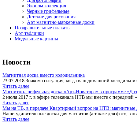
Для фотографий
Эконом коллекция
Черные грифельные
Детские для рисования
Арт магнитно-маркерные доски
Поздравительные плакаты
Арт-таблички
Модульные картины
Новости
Магнитная доска вместо холодильника
23.07.2018 Знакома ситуация, когда ваш домашний холодильник
Читать далее
Магнитно-грифельная доска «Арт-Новатора» в программе «Да
2 июля 2017 г. в эфире телеканала НТВ мы вместе с передачей 
Читать далее
Мы на ТВ, в передаче Квартирный вопрос на НТВ: магнитные д
Наши удивительные доски для магнитов (а также для фото, запи
Читать далее