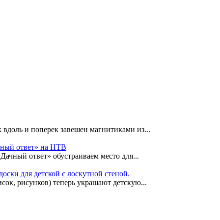
 вдоль и поперек завешен магнитиками из...
чный ответ» на НТВ
«Дачный ответ» обустраиваем место для...
оски для детской с лоскутной стеной.
сок, рисунков) теперь украшают детскую...