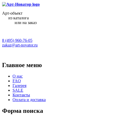
Арт-объект
из каталога
или на заказ
8 (495) 960-76-05
zakaz@art-novator.ru
Главное меню
О нас
FAQ
Галерея
SALE
Контакты
Оплата и доставка
Форма поиска