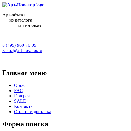
Арт-объект
из каталога
или на заказ
8 (495) 960-76-05
zakaz@art-novator.ru
Главное меню
О нас
FAQ
Галерея
SALE
Контакты
Оплата и доставка
Форма поиска