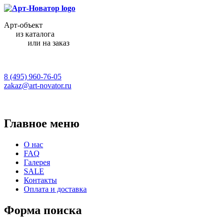
Арт-объект
из каталога
или на заказ
8 (495) 960-76-05
zakaz@art-novator.ru
Главное меню
О нас
FAQ
Галерея
SALE
Контакты
Оплата и доставка
Форма поиска