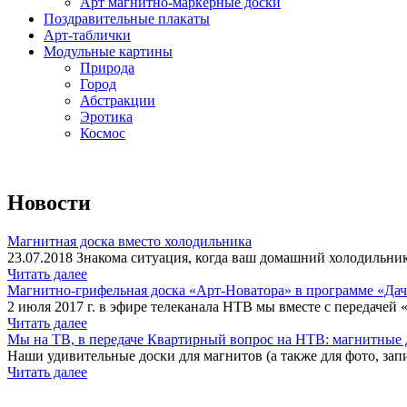
Арт магнитно-маркерные доски
Поздравительные плакаты
Арт-таблички
Модульные картины
Природа
Город
Абстракции
Эротика
Космос
Новости
Магнитная доска вместо холодильника
23.07.2018 Знакома ситуация, когда ваш домашний холодильник
Читать далее
Магнитно-грифельная доска «Арт-Новатора» в программе «Да
2 июля 2017 г. в эфире телеканала НТВ мы вместе с передачей 
Читать далее
Мы на ТВ, в передаче Квартирный вопрос на НТВ: магнитные д
Наши удивительные доски для магнитов (а также для фото, запи
Читать далее