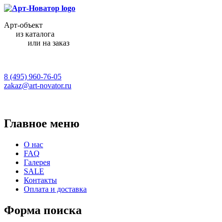
Арт-объект
из каталога
или на заказ
8 (495) 960-76-05
zakaz@art-novator.ru
Главное меню
О нас
FAQ
Галерея
SALE
Контакты
Оплата и доставка
Форма поиска