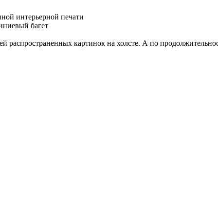
нной интерьерной печати
иниевый багет
ней распространенных картинок на холсте. А по продолжительнос