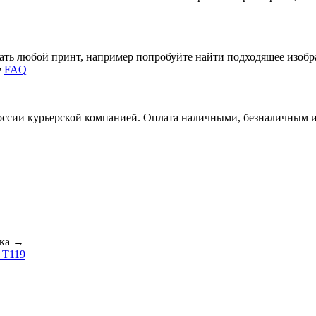
зать любой принт, например попробуйте найти подходящее изоб
е
FAQ
России курьерской компанией. Оплата наличными, безналичным 
ка
→
. T119