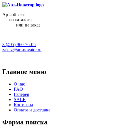
Арт-объект
из каталога
или на заказ
8 (495) 960-76-05
zakaz@art-novator.ru
Главное меню
О нас
FAQ
Галерея
SALE
Контакты
Оплата и доставка
Форма поиска