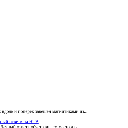
 вдоль и поперек завешен магнитиками из...
чный ответ» на НТВ
«Дачный ответ» обустраиваем место для...