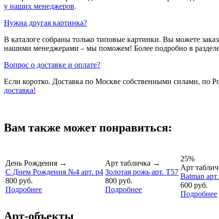
у наших менеджеров
.
Нужна другая картинка?
В каталоге собраны только типовые картинки. Вы можете зака
нашими менеджерами – мы поможем! Более подробно в раздел
Вопрос о доставке и оплате?
Если коротко. Доставка по Москве собственными силами, по 
доставка!
Вам также может понравиться:
25%
День Рождения
→
Арт табличка
→
Арт таблич
С Днем Рождения №4 арт. p4
Золотая рожь арт. T57
Batman арт
800 руб.
800 руб.
600 руб.
Подробнее
Подробнее
Подробнее
Арт-объекты