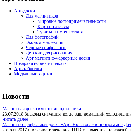
Арт-доски
Для магнитиков
Мировые достопримечательности
Карты и атласы
Туризм и путешествия
Для фотографий
Эконом коллекция
Черные грифельные
Детские для рисования
Арт магнитно-маркерные доски
Поздравительные плакаты
Арт-таблички
Модульные картины
Новости
Магнитная доска вместо холодильника
23.07.2018 Знакома ситуация, когда ваш домашний холодильник
Читать далее
Магнитно-грифельная доска «Арт-Новатора» в программе «Да
2 июля 2017 г. в эфире телеканала НТВ мы вместе с передачей 