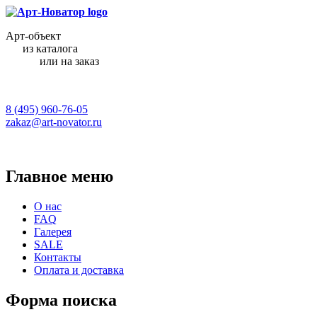
Арт-объект
из каталога
или на заказ
8 (495) 960-76-05
zakaz@art-novator.ru
Главное меню
О нас
FAQ
Галерея
SALE
Контакты
Оплата и доставка
Форма поиска