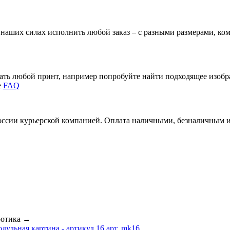
В наших силах исполнить любой заказ – с разными размерами, к
зать любой принт, например попробуйте найти подходящее изоб
е
FAQ
России курьерской компанией. Оплата наличными, безналичным 
отика
→
дульная картина - артикул 16 арт. mk16