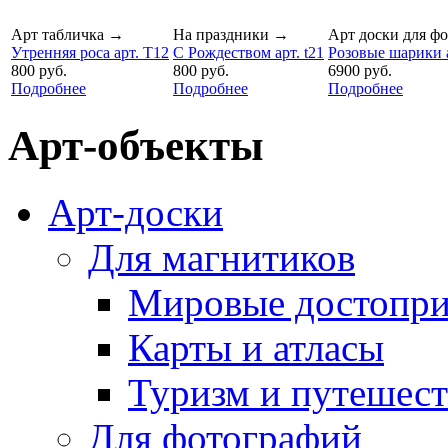
Арт табличка
→
На праздники
→
Арт доски для ф
Утренняя роса арт. T12
С Рождеством арт. t21
Розовые шарики а
800 руб.
800 руб.
6900 руб.
Подробнее
Подробнее
Подробнее
Арт-объекты
Арт-доски
Для магнитиков
Мировые достопри
Карты и атласы
Туризм и путешес
Для фотографий