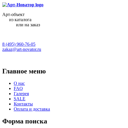
Арт-объект
из каталога
или на заказ
8 (495) 960-76-05
zakaz@art-novator.ru
Главное меню
О нас
FAQ
Галерея
SALE
Контакты
Оплата и доставка
Форма поиска