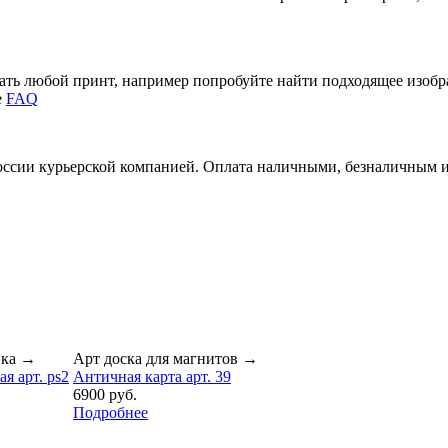
зать любой принт, например попробуйте найти подходящее изоб
е
FAQ
России курьерской компанией. Оплата наличными, безналичным 
нка
→
Арт доска для магнитов
→
я арт. ps2
Античная карта арт. 39
6900 руб.
Подробнее