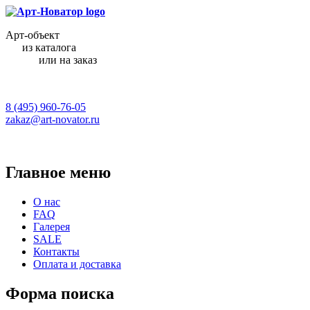
Арт-объект
из каталога
или на заказ
8 (495) 960-76-05
zakaz@art-novator.ru
Главное меню
О нас
FAQ
Галерея
SALE
Контакты
Оплата и доставка
Форма поиска