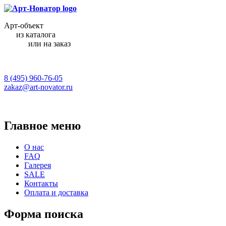
Арт-объект
из каталога
или на заказ
8 (495) 960-76-05
zakaz@art-novator.ru
Главное меню
О нас
FAQ
Галерея
SALE
Контакты
Оплата и доставка
Форма поиска