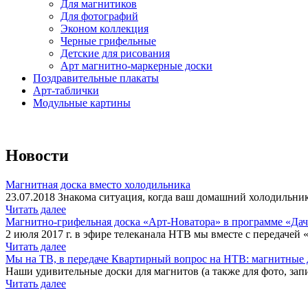
Для магнитиков
Для фотографий
Эконом коллекция
Черные грифельные
Детские для рисования
Арт магнитно-маркерные доски
Поздравительные плакаты
Арт-таблички
Модульные картины
Новости
Магнитная доска вместо холодильника
23.07.2018 Знакома ситуация, когда ваш домашний холодильник
Читать далее
Магнитно-грифельная доска «Арт-Новатора» в программе «Да
2 июля 2017 г. в эфире телеканала НТВ мы вместе с передачей 
Читать далее
Мы на ТВ, в передаче Квартирный вопрос на НТВ: магнитные д
Наши удивительные доски для магнитов (а также для фото, запи
Читать далее